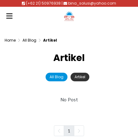
(+62 21) 50976938 |
bina_solusi@yahoo.com
Home
All Blog
Artikel
Artikel
All Blog
Artikel
No Post
1